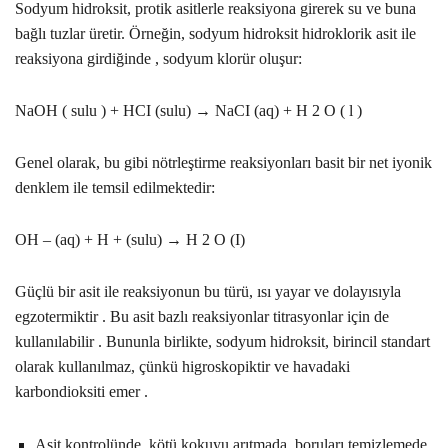
Sodyum hidroksit, protik asitlerle reaksiyona girerek su ve buna
bağlı tuzlar üretir. Örneğin, sodyum hidroksit hidroklorik asit ile
reaksiyona girdiğinde , sodyum klorür oluşur:
NaOH ( sulu ) + HCI (sulu) → NaCI (aq) + H 2 O ( l )
Genel olarak, bu gibi nötrleştirme reaksiyonları basit bir net iyonik
denklem ile temsil edilmektedir:
OH – (aq) + H + (sulu) → H 2 O (I)
Güçlü bir asit ile reaksiyonun bu türü, ısı yayar ve dolayısıyla
egzotermiktir . Bu asit bazlı reaksiyonlar titrasyonlar için de
kullanılabilir . Bununla birlikte, sodyum hidroksit, birincil standart
olarak kullanılmaz, çünkü higroskopiktir ve havadaki
karbondioksiti emer .
Asit kontrolünde, kötü kokuyu arıtmada, boruları temizlemede,