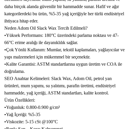
daha birçok alanda güvenilir bir hammadde sunar. Hafif ve ağır
kategorilerdeki bu ürün, %5-35 yağ içeriğiyle her türlü endüstriyel
ihtiyaca hitap eder.
Neden Adom Oil Slack Wax Tercih Edilmeli?
•Yüksek Performans: 180°C üzerindeki parlama noktası ve 47-
66°C erime aralığı ile dayanıklılık sağlar.
•Çok Yönlü Kullanım: Mumlar, tekstil kaplamaları, yağlayıcılar ve
yapı malzemeleri için mükemmel bir seçenektir.
•Kalite Garantisi: ASTM standartlarına uygun üretim ve COA ile
doğrulama.
SEO Anahtar Kelimeleri: Slack Wax, Adom Oil, petrol yan
ürünleri, mum yapımı, su yalıtımı, parafin üretimi, endüstriyel
hammadde, yağ içeriği, ASTM standartları, kalite kontrol.
Ürün Özellikleri:
•Yoğunluk: 0.800-0.900 g/cm³
•Yağ İçeriği: %5-35
•Viskozite: 5-15 cSt @100°C
•Renk: Sarı – Koyu Kahverengi