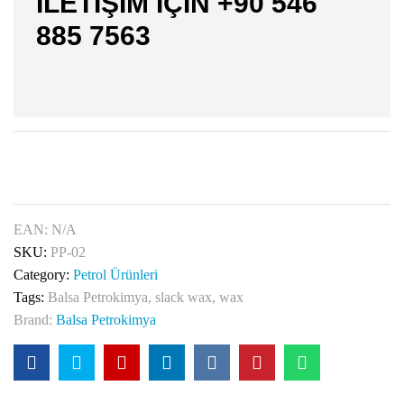
İLETİŞİM İÇİN +90 546
885 7563
EAN:
N/A
SKU:
PP-02
Category:
Petrol Ürünleri
Tags:
Balsa Petrokimya
,
slack wax
,
wax
Brand:
Balsa Petrokimya