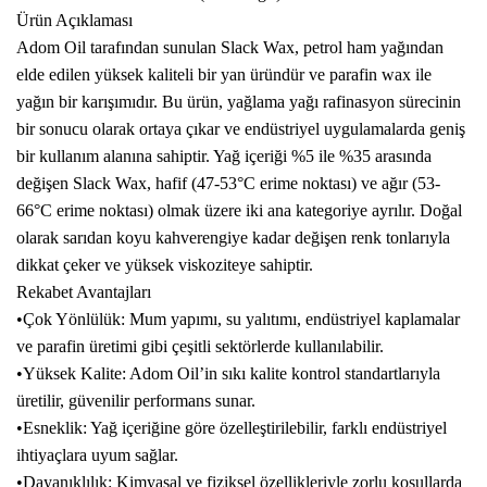
Ürün Açıklaması
Adom Oil tarafından sunulan Slack Wax, petrol ham yağından
elde edilen yüksek kaliteli bir yan üründür ve parafin wax ile
yağın bir karışımıdır. Bu ürün, yağlama yağı rafinasyon sürecinin
bir sonucu olarak ortaya çıkar ve endüstriyel uygulamalarda geniş
bir kullanım alanına sahiptir. Yağ içeriği %5 ile %35 arasında
değişen Slack Wax, hafif (47-53°C erime noktası) ve ağır (53-
66°C erime noktası) olmak üzere iki ana kategoriye ayrılır. Doğal
olarak sarıdan koyu kahverengiye kadar değişen renk tonlarıyla
dikkat çeker ve yüksek viskoziteye sahiptir.
Rekabet Avantajları
•Çok Yönlülük: Mum yapımı, su yalıtımı, endüstriyel kaplamalar
ve parafin üretimi gibi çeşitli sektörlerde kullanılabilir.
•Yüksek Kalite: Adom Oil’in sıkı kalite kontrol standartlarıyla
üretilir, güvenilir performans sunar.
•Esneklik: Yağ içeriğine göre özelleştirilebilir, farklı endüstriyel
ihtiyaçlara uyum sağlar.
•Dayanıklılık: Kimyasal ve fiziksel özellikleriyle zorlu koşullarda