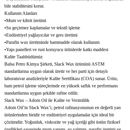
bile stabilitesini korur.
Kullanım Alanları
•Mum ve kibrit üretimi
•Su geçirmez kaplamalar ve tekstil işleme
•Endüstriyel yağlayıcılar ve gres üretimi
•Parafin wax üretiminde hammadde olarak kullanım
•Yapı panelleri ve rust koruyucu ürünlerde katkı maddesi
Kalite Taahhüdümüz
Balsa Petro Kimya Şirketi, Slack Wax ürününü ASTM
standartlarına uygun olarak üretir ve her parti için detaylı
laboratuvar analizleriyle Kalite Sertifikası (COA) sunar. Ürün,
ham petrol işleme süreçlerinde en yüksek saflık ve performans
standartlarına uygun şekilde rafine edilir.
Slack Wax – Adom Oil ile Kalite ve Verimlilik
Adom Oil’in Slack Wax’i, petrol rafinasyonunun en değerli yan
ürünlerinden biridir ve endüstriyel uygulamalar için ideal bir
çözümdür. Yoğunluk, viskozite ve yağ içeriği gibi üstün fiziksel
özellikleri sayesinde mum yapımı, su yalıtımı, parafin üretimi ve