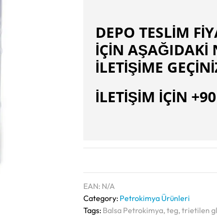
DEPO TESLİM FİYA
İÇİN AŞAĞIDAK
İLETİŞİME GEÇİNİ
İLETİŞİM İÇİN +9
EAN:
N/A
Category:
Petrokimya Ürünleri
Tags:
Balsa Petrokimya
,
teg
,
trietilen g