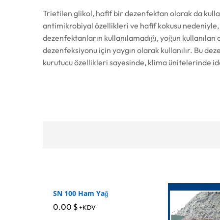
Trietilen glikol, hafif bir dezenfektan olarak da kulla
antimikrobiyal özellikleri ve hafif kokusu nedeniyle
dezenfektanların kullanılamadığı, yoğun kullanılan
dezenfeksiyonu için yaygın olarak kullanılır. Bu deze
kurutucu özellikleri sayesinde, klima ünitelerinde id
SN 100 Ham Yağ
0.00
0.00
$
$
+KDV