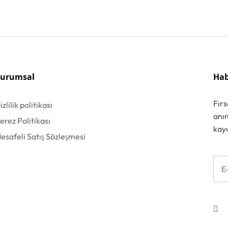
urumsal
Hab
Fır
izlilik politikası
anın
erez Politikası
kayı
esafeli Satış Sözleşmesi