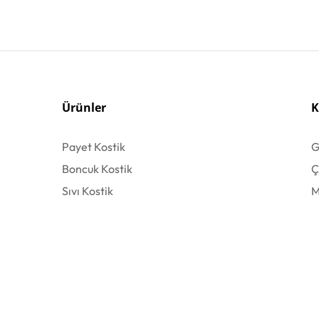
Ürünler
K
Payet Kostik
G
Boncuk Kostik
Ç
Sıvı Kostik
M