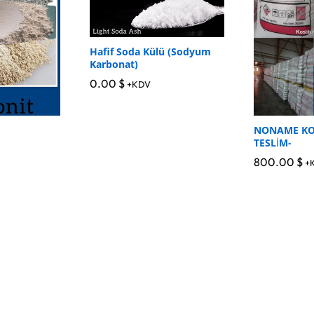
Hafif Soda Külü (Sodyum
Karbonat)
0.00
0.00
$
$
+KDV
NONAME KO
TESLİM-
800.00
800.00
$
$
+