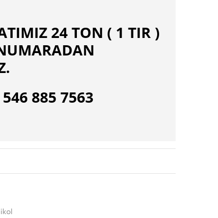
TIMIZ 24 TON ( 1 TIR )
İ NUMARADAN
Z.
0 546 885 7563
likol