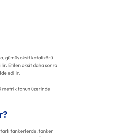
kta, gümüş oksit katalizörü
lir. Etilen oksit daha sonra
lde edilir.
5 metrik tonun üzerinde
r?
starlı tankerlerde, tanker