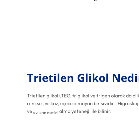
Trietilen Glikol Nedi
Trietilen glikol (TEG, triglikol ve trigen olarak da bili
renksiz, viskoz, uçucu olmayan bir sıvıdır . Higroskop
ve
alma yeteneği ile bilinir.
sıvıların
nemini