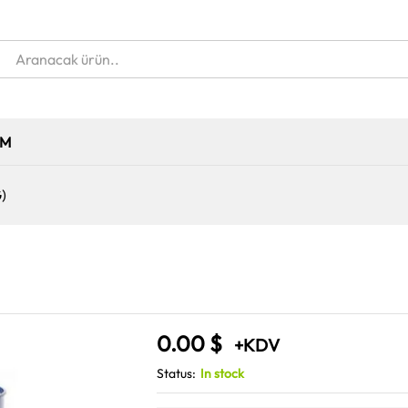
IM
G)
0.00
$
+KDV
Status:
In stock