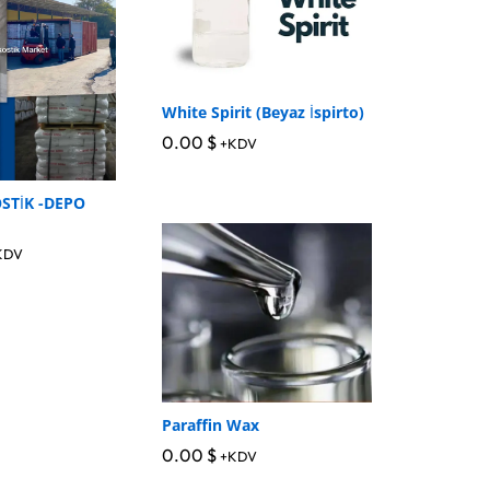
White Spirit (Beyaz İspirto)
0.00
0.00
$
$
+KDV
STİK -DEPO
KDV
Paraffin Wax
0.00
0.00
$
$
+KDV