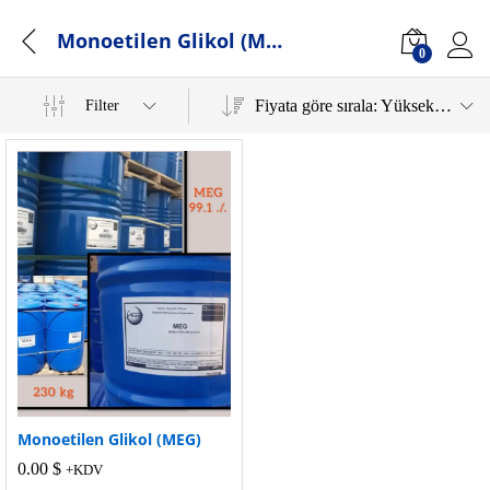
Monoetilen Glikol (MEG)
0
Log i
Fiyata göre sırala: Yüksekten düşüğe
Filter
Monoetilen Glikol (MEG)
0.00
$
+KDV